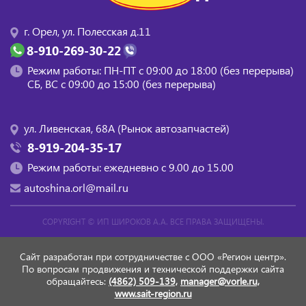
г. Орел, ул. Полесская д.11
8-910-269-30-22
Режим работы: ПН-ПТ с 09:00 до 18:00 (без перерыва)
СБ, BC с 09:00 до 15:00 (без перерыва)
ул. Ливенская, 68А (Рынок автозапчастей)
8-919-204-35-17
Режим работы: ежедневно с 9.00 до 15.00
autoshina.orl@mail.ru
COPYRIGHT ©
ИП ШИРОКОВ А.А.
ВСЕ ПРАВА ЗАЩИЩЕНЫ.
Сайт разработан при сотрудничестве с ООО «Регион центр».
По вопросам продвижения и технической поддержки сайта
обращайтесь:
(4862) 509-139,
manager@vorle.ru,
www.sait-region.ru