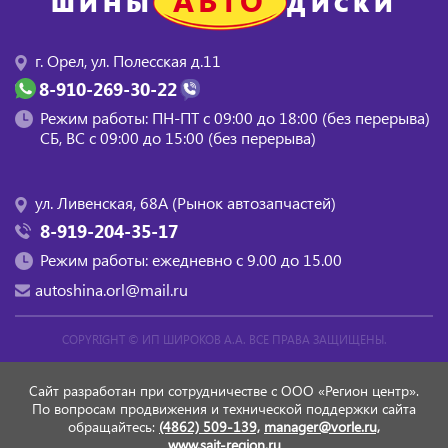
ШИНЫ
ДИСКИ
г. Орел, ул. Полесская д.11
8-910-269-30-22
Режим работы: ПН-ПТ с 09:00 до 18:00 (без перерыва)
СБ, BC с 09:00 до 15:00 (без перерыва)
ул. Ливенская, 68А (Рынок автозапчастей)
8-919-204-35-17
Режим работы: ежедневно с 9.00 до 15.00
autoshina.orl@mail.ru
COPYRIGHT ©
ИП ШИРОКОВ А.А.
ВСЕ ПРАВА ЗАЩИЩЕНЫ.
Сайт разработан при сотрудничестве с ООО «Регион центр».
По вопросам продвижения и технической поддержки сайта
обращайтесь:
(4862) 509-139,
manager@vorle.ru,
www.sait-region.ru