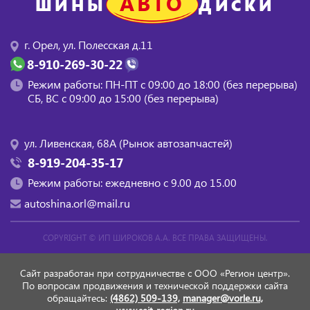
АВТО
ШИНЫ
ДИСКИ
г. Орел, ул. Полесская д.11
8-910-269-30-22
Режим работы: ПН-ПТ с 09:00 до 18:00 (без перерыва)
СБ, BC с 09:00 до 15:00 (без перерыва)
ул. Ливенская, 68А (Рынок автозапчастей)
8-919-204-35-17
Режим работы: ежедневно с 9.00 до 15.00
autoshina.orl@mail.ru
COPYRIGHT ©
ИП ШИРОКОВ А.А.
ВСЕ ПРАВА ЗАЩИЩЕНЫ.
Сайт разработан при сотрудничестве с ООО «Регион центр».
По вопросам продвижения и технической поддержки сайта
обращайтесь:
(4862) 509-139,
manager@vorle.ru,