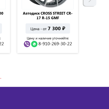
00
Автодиск CROSS STREET CR-
Автодиск
17 R-15 GMF
7 300
₽
Цена - от
Цена 
:
Цену и наличие уточняйте:
Цену и н
22
8-910-269-30-22
8
.