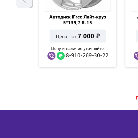
йс 4*100 R-
Автодиск iFree Лайт-круз
классик
5*139,7 R-15
000
₽
7 000
₽
Цена - от
точняйте:
Цену и наличие уточняйте:
69-30-22
8-910-269-30-22