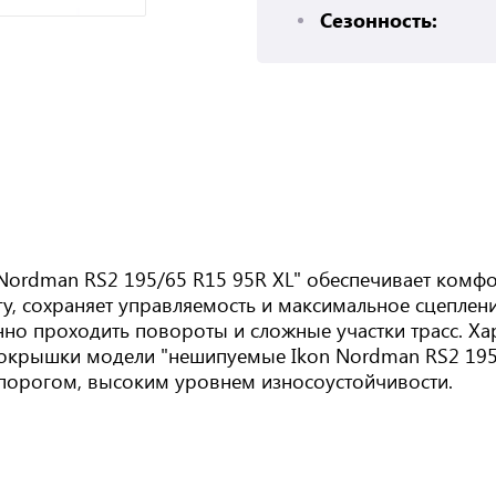
Сезонность:
Nordman RS2 195/65 R15 95R XL" обеспечивает комф
у, сохраняет управляемость и максимальное сцеплен
нно проходить повороты и сложные участки трасс. Х
. Покрышки модели "нешипуемые Ikon Nordman RS2 19
порогом, высоким уровнем износоустойчивости.