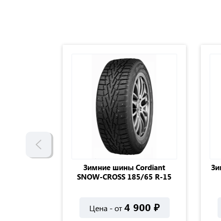
ипуемые
Зимние шины Cordiant
Зи
ke WH62
SNOW-CROSS 185/65 R-15
15
500
₽
4 900
₽
Цена - от