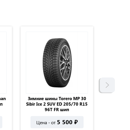
man
Зимние шины Torero MP 30
Зимни
ип
Sibir Ice 2 SUV ED 205/70 R15
Wintercra
96T FR шип
5 500
₽
Цена - от
Цена 