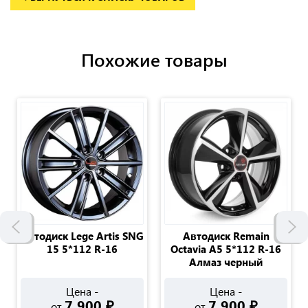
Похожие товары
Автодиск Lege Artis SNG
Автодиск Remain
15 5*112 R-16
Octavia A5 5*112 R-16
Алмаз черный
Цена -
Цена -
7 900
₽
7 900
₽
от
от