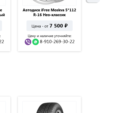
e
Автодиск iFree Moskva 5*112
Автодиск 
ный
R-16 Нео-классик
7 500
₽
Цена - от
Цена 
:
Цену и наличие уточняйте:
Цену и н
22
8-910-269-30-22
8