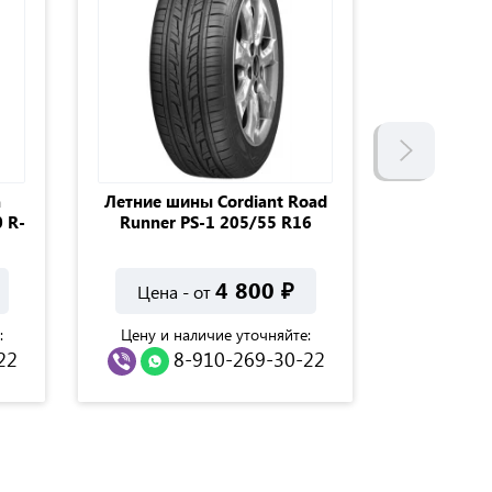
а
Летние шины Cordiant Road
Зимние ш
 R-
Runner PS-1 205/55 R16
7 SUV 215
4 800
₽
Цена - от
Цена 
:
Цену и наличие уточняйте:
Цену и н
22
8-910-269-30-22
8