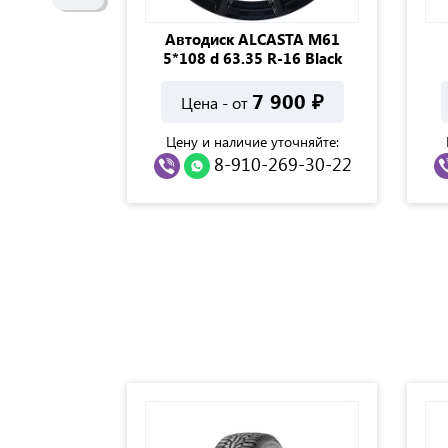
STA M60
Автодиск ALCASTA M61
 HS
5*108 d 63.35 R-16 Black
900
₽
7 900
₽
Цена - от
точняйте:
Цену и наличие уточняйте:
69-30-22
8-910-269-30-22