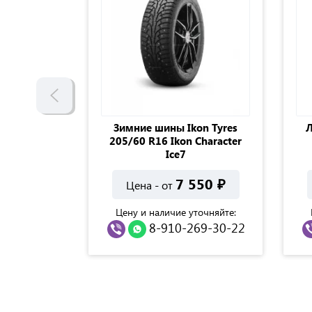
ordiant
Зимние шины Ikon Tyres
Л
85/75 R16
205/60 R16 Ikon Character
Ice7
100
₽
7 550
₽
Цена - от
точняйте:
Цену и наличие уточняйте:
69-30-22
8-910-269-30-22