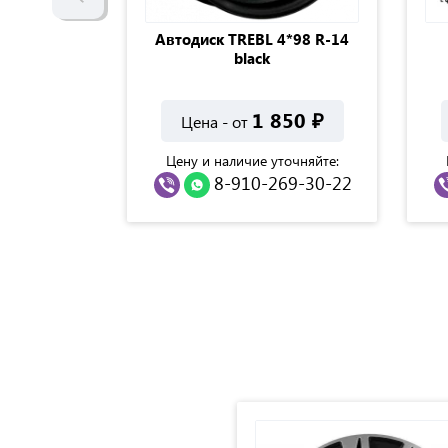
 ARRIVO
Автодиск TREBL 4*98 R-14
нный) R15
black
ck
000
₽
1 850
₽
Цена - от
точняйте:
Цену и наличие уточняйте:
69-30-22
8-910-269-30-22