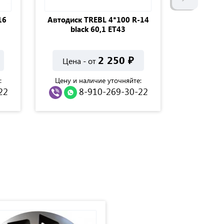
16
Автодиск TREBL 4*100 R-14
Д
black 60,1 ЕТ43
(штамп
2 250
₽
Цена - от
Цена 
:
Цену и наличие уточняйте:
Цену и н
22
8-910-269-30-22
8