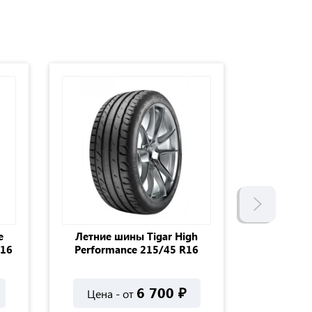
e
Летние шины Tigar High
Автоши
R16
Performance 215/45 R16
19
6 700
₽
Цена - от