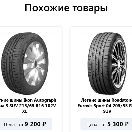
Похожие товары
тние шины Ikon Autograph
Летние шины Roadston
ua 3 SUV 215/65 R16 102V
Eurovis Sport 04 205/55 
XL
91V
9 200
₽
5 300
₽
Цена - от
Цена - от