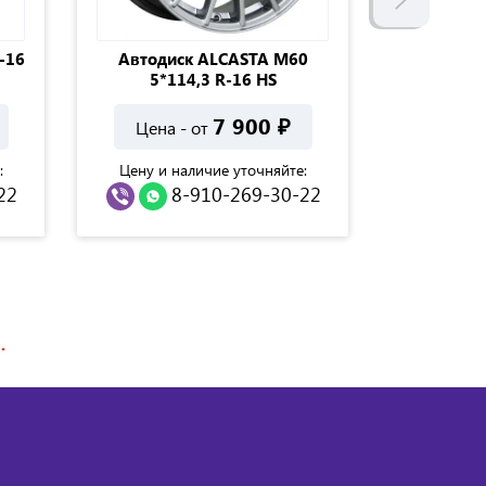
-16
Автодиск ALCASTA M60
Автоди
5*114,3 R-16 HS
5*108 d 
7 900
₽
Цена - от
Цена 
:
Цену и наличие уточняйте:
Цену и н
22
8-910-269-30-22
8
.