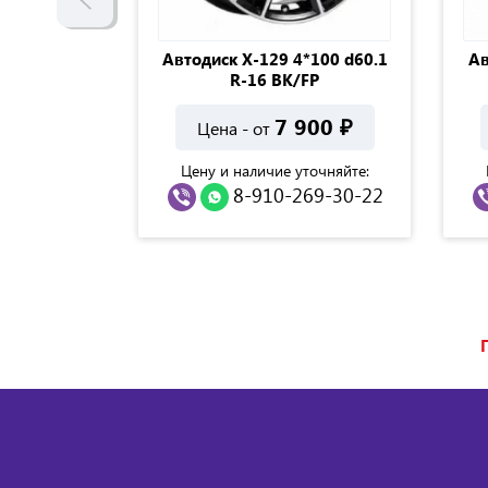
TA MODEL-
Автодиск Х-129 4*100 d60.1
Ав
-16
R-16 BK/FP
900
₽
7 900
₽
Цена - от
точняйте:
Цену и наличие уточняйте:
69-30-22
8-910-269-30-22