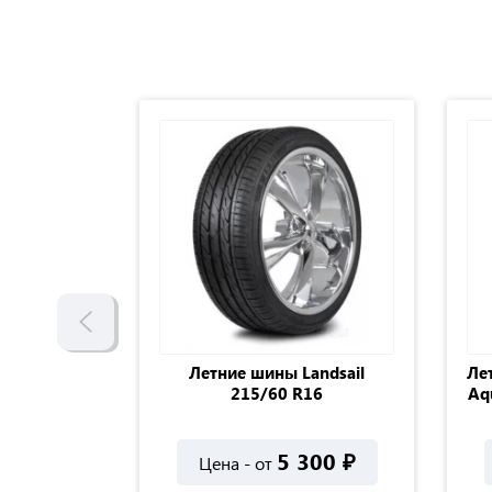
ublestar
Летние шины Landsail
Ле
R16 95H
215/60 R16
Aq
000
₽
5 300
₽
Цена - от