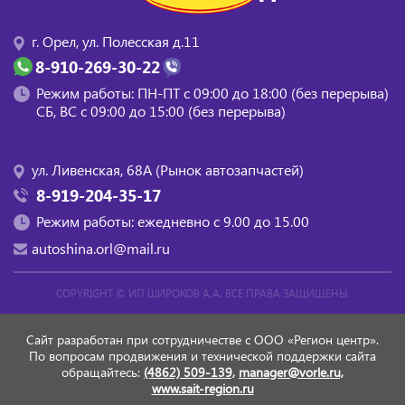
г. Орел, ул. Полесская д.11
8-910-269-30-22
Режим работы: ПН-ПТ с 09:00 до 18:00 (без перерыва)
СБ, BC с 09:00 до 15:00 (без перерыва)
ул. Ливенская, 68А (Рынок автозапчастей)
8-919-204-35-17
Режим работы: ежедневно с 9.00 до 15.00
autoshina.orl@mail.ru
COPYRIGHT ©
ИП ШИРОКОВ А.А.
ВСЕ ПРАВА ЗАЩИЩЕНЫ.
Сайт разработан при сотрудничестве с ООО «Регион центр».
По вопросам продвижения и технической поддержки сайта
обращайтесь:
(4862) 509-139,
manager@vorle.ru,
www.sait-region.ru