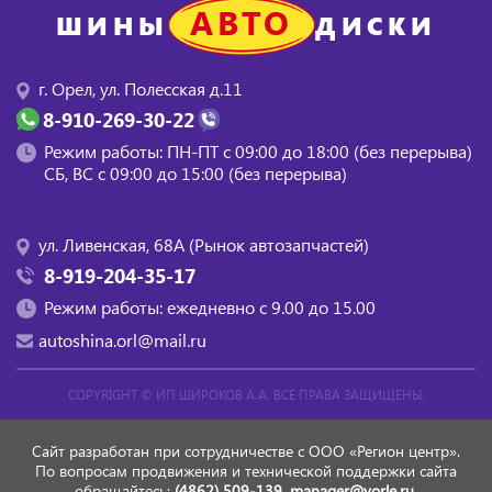
АВТО
ШИНЫ
ДИСКИ
г. Орел, ул. Полесская д.11
8-910-269-30-22
Режим работы: ПН-ПТ с 09:00 до 18:00 (без перерыва)
СБ, BC с 09:00 до 15:00 (без перерыва)
ул. Ливенская, 68А (Рынок автозапчастей)
8-919-204-35-17
Режим работы: ежедневно с 9.00 до 15.00
autoshina.orl@mail.ru
COPYRIGHT ©
ИП ШИРОКОВ А.А.
ВСЕ ПРАВА ЗАЩИЩЕНЫ.
Сайт разработан при сотрудничестве с ООО «Регион центр».
По вопросам продвижения и технической поддержки сайта
обращайтесь:
(4862) 509-139,
manager@vorle.ru,