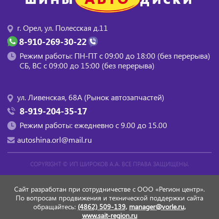
г. Орел, ул. Полесская д.11
8-910-269-30-22
Режим работы: ПН-ПТ с 09:00 до 18:00 (без перерыва)
СБ, BC с 09:00 до 15:00 (без перерыва)
ул. Ливенская, 68А (Рынок автозапчастей)
8-919-204-35-17
Режим работы: ежедневно с 9.00 до 15.00
autoshina.orl@mail.ru
COPYRIGHT ©
ИП ШИРОКОВ А.А.
ВСЕ ПРАВА ЗАЩИЩЕНЫ.
Сайт разработан при сотрудничестве с ООО «Регион центр».
По вопросам продвижения и технической поддержки сайта
обращайтесь:
(4862) 509-139,
manager@vorle.ru,
www.sait-region.ru