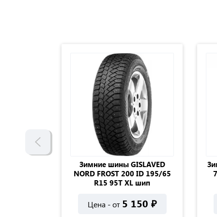
idgestone
Зимние шины GISLAVED
Зи
195/65 R15
NORD FROST 200 ID 195/65
7
R15 95T XL шип
5 150
₽
Цена - от