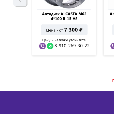
йс 4*100 R-
Автодиск ALCASTA M62
Ав
классик
4*100 R-15 HS
000
₽
7 300
₽
Цена - от
точняйте:
Цену и наличие уточняйте:
69-30-22
8-910-269-30-22