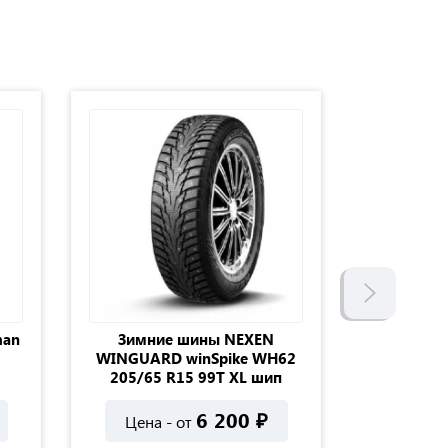
man
Зимние шины NEXEN
Зимние
WINGUARD winSpike WH62
WINTER D
205/65 R15 99T XL шип
6 200
₽
Цена - от
Цена 