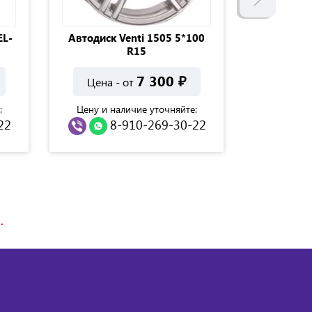
L-
Автодиск Venti 1505 5*100
Автодиск 
R15
17
7 300
₽
Цена - от
Цена 
:
Цену и наличие уточняйте:
Цену и н
22
8-910-269-30-22
8
.