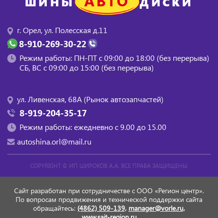
АВТО
ШИНЫ
ДИСКИ
г. Орел, ул. Полесская д.11
8-910-269-30-22
Режим работы: ПН-ПТ с 09:00 до 18:00 (без перерыва)
СБ, BC с 09:00 до 15:00 (без перерыва)
ул. Ливенская, 68А (Рынок автозапчастей)
8-919-204-35-17
Режим работы: ежедневно с 9.00 до 15.00
autoshina.orl@mail.ru
COPYRIGHT ©
ИП ШИРОКОВ А.А.
ВСЕ ПРАВА ЗАЩИЩЕНЫ.
Сайт разработан при сотрудничестве с ООО «Регион центр».
По вопросам продвижения и технической поддержки сайта
обращайтесь:
(4862) 509-139,
manager@vorle.ru,
www.sait-region.ru