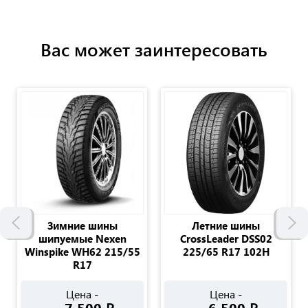
Вас может заинтересовать
Зимние шины
Летние шины
шипуемые Nexen
CrossLeader DSS02
Winspike WH62 215/55
225/65 R17 102H
R17
Цена -
Цена -
7 500
₽
6 500
₽