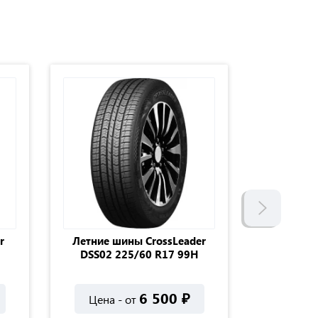
r
Летние шины CrossLeader
Летние
DSS02 225/60 R17 99H
Comfort A
6 500
₽
Цена - от
Цена 