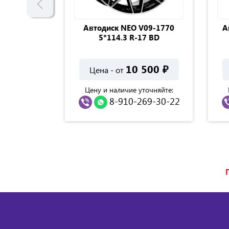
STA M64
Автодиск NEO V09-1770
А
 d67.1
5*114.3 R-17 BD
E
500
₽
10 500
₽
Цена - от
точняйте:
Цену и наличие уточняйте:
69-30-22
8-910-269-30-22