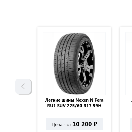
Doublestar
Летние шины Nexen N'Fera
17 98W XL
RU1 SUV 225/60 R17 99H
950
₽
10 200
₽
Цена - от