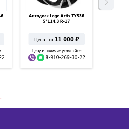
46
Автодиск Lege Artis TY536
Автодиск
5*114.3 R-17
5*11
11 000
₽
Цена - от
Цена -
:
Цену и наличие уточняйте:
Цену и н
22
8-910-269-30-22
8
.