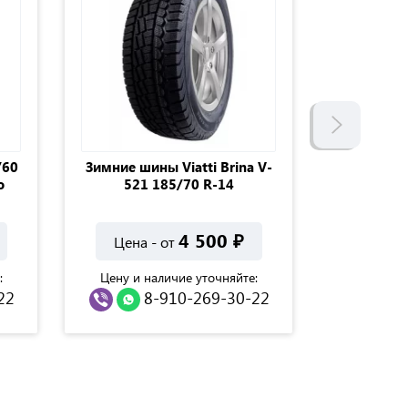
/60
Зимние шины Viatti Brina V-
Автошина 
o
521 185/70 R-14
R-14 Ik
4 500
₽
Цена - от
Цена 
:
Цену и наличие уточняйте:
Цену и н
22
8-910-269-30-22
8