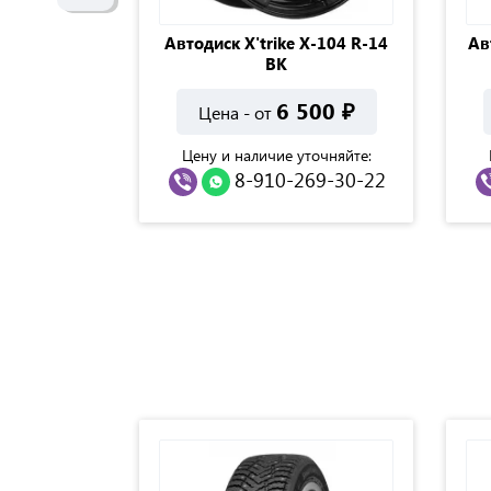
STREET 242
Автодиск X'trike Х-104 R-14
Ав
BKF
BK
900
₽
6 500
₽
Цена - от
точняйте:
Цену и наличие уточняйте:
69-30-22
8-910-269-30-22