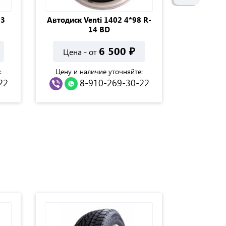
-3
Автодиск Venti 1402 4*98 R-
Автодис
14 BD
4*9
6 500
₽
Цена - от
Цена 
:
Цену и наличие уточняйте:
Цену и н
22
8-910-269-30-22
8