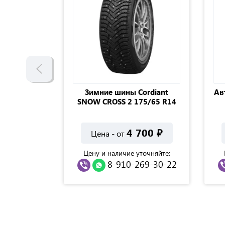
n Nordman
Зимние шины Cordiant
Ав
0T XL шип
SNOW CROSS 2 175/65 R14
300
₽
4 700
₽
Цена - от
точняйте:
Цену и наличие уточняйте:
69-30-22
8-910-269-30-22