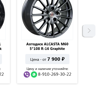
1
Автодиск ALCASTA M60
Автодис
k
5*108 R-16 Graphite
D5
7 900
₽
Цена - от
Цена 
:
Цену и наличие уточняйте:
Цену и н
22
8-910-269-30-22
8
.