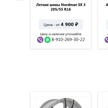
Белшина
Летние шины Nordman SX 3
А
55 R-16
205/55 R16
500
₽
4 900
₽
Цена - от
точняйте:
Цену и наличие уточняйте:
69-30-22
8-910-269-30-22