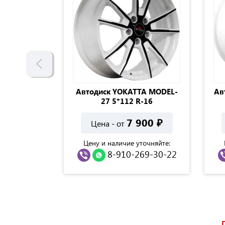
 Офф-лайн
Автодиск YOKATTA MODEL-
Ав
-16
27 5*112 R-16
500
₽
7 900
₽
Цена - от
точняйте:
Цену и наличие уточняйте:
69-30-22
8-910-269-30-22