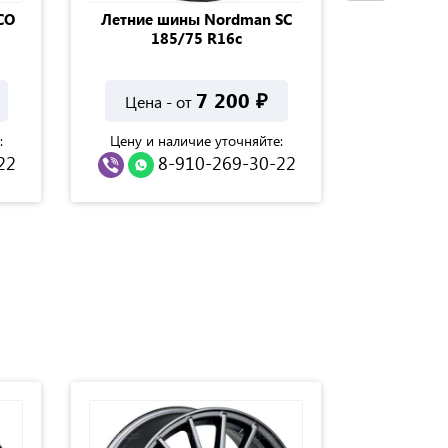
CO
Летние шины Nordman SС
Летние ши
185/75 R16с
HР 21
7 200
₽
Цена - от
Цена 
:
Цену и наличие уточняйте:
Цену и н
22
8-910-269-30-22
8