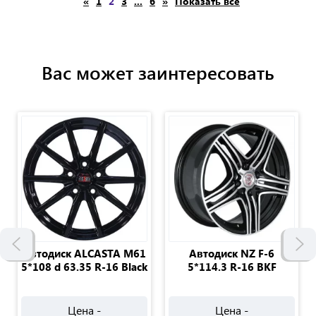
«
1
2
3
...
6
»
Показать все
Вас может заинтересовать
Автодиск ALCASTA M61
Автодиск NZ F-6
5*108 d 63.35 R-16 Black
5*114.3 R-16 BKF
Цена -
Цена -