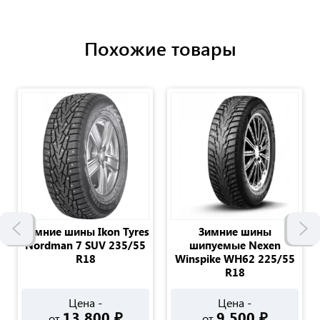
Похожие товары
Зимние шины Ikon Tyres
Зимние шины
Nordman 7 SUV 235/55
шипуемые Nexen
R18
Winspike WH62 225/55
R18
Цена -
Цена -
13 800
₽
9 500
₽
от
от