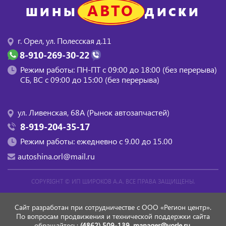
АВТО
ШИНЫ
ДИСКИ
г. Орел, ул. Полесская д.11
8-910-269-30-22
Режим работы: ПН-ПТ с 09:00 до 18:00 (без перерыва)
СБ, BC с 09:00 до 15:00 (без перерыва)
ул. Ливенская, 68А (Рынок автозапчастей)
8-919-204-35-17
Режим работы: ежедневно с 9.00 до 15.00
autoshina.orl@mail.ru
COPYRIGHT ©
ИП ШИРОКОВ А.А.
ВСЕ ПРАВА ЗАЩИЩЕНЫ.
Сайт разработан при сотрудничестве с ООО «Регион центр».
По вопросам продвижения и технической поддержки сайта
обращайтесь:
(4862) 509-139,
manager@vorle.ru,